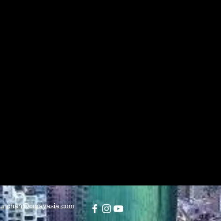
unchan@corayasia.com