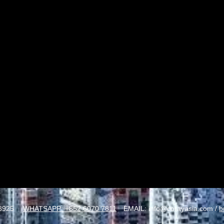
8925
WHATSAPP: +852 6070 7811
EMAIL:
info@corayasia.com
/
b