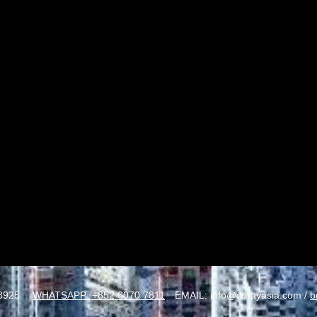
8925
WHATSAPP: +852 6070 7811
EMAIL:
info@corayasia.com
/
b