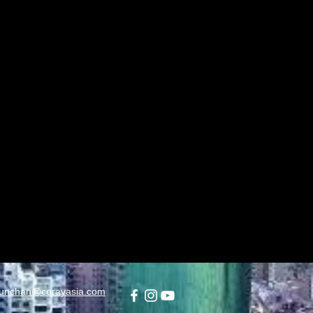
unchan@corayasia.com