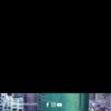
unchan@corayasia.com