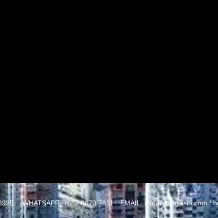
8925
WHATSAPP: +852 6070 7811
EMAIL:
info@corayasia.com
/
b