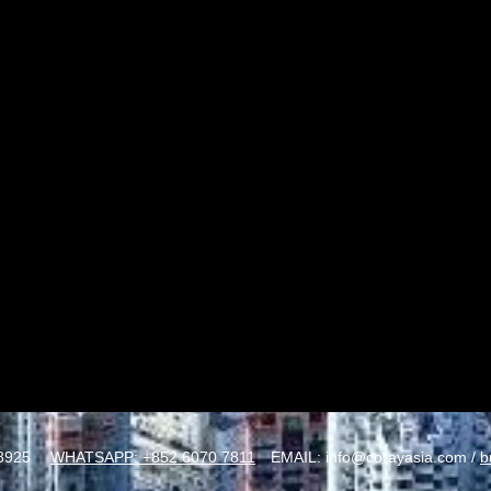
8925
WHATSAPP: +852 6070 7811
EMAIL:
info@corayasia.com
/
b