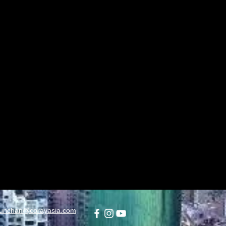
unchan@corayasia.com