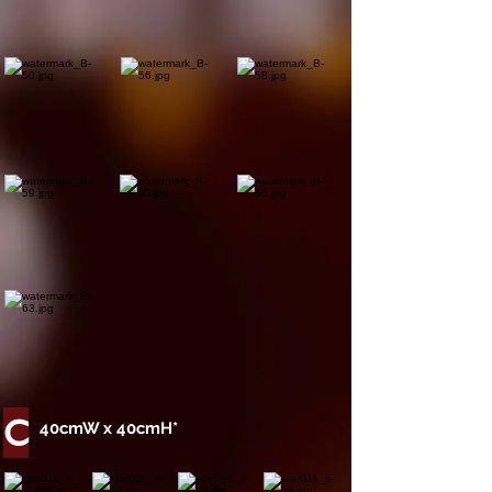
C
40cmW x 40
cmH*