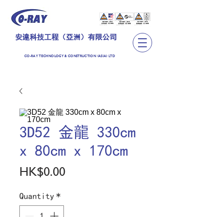
安達科技工程（亞洲）有限公司
CO-RAY TECHNOLOGY & CONSTRUCTION (ASIA) LTD
3D52 金龍 330cm
x 80cm x 170cm
Price
HK$0.00
Quantity
*