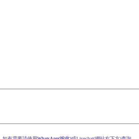
，如有需要請使用
WhatsApp(按此)
或Livechat(網站右下方)查詢。