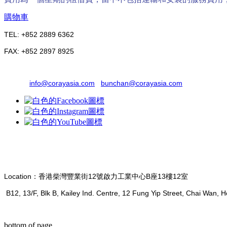
購物車
TEL: +852 2889 6362
FAX: +852 2897 8925
WHATSAPP: +852 6070 7811
EMAIL:
info@corayasia.com
/
bunchan@corayasia.com
CO-RAY TECHNOLOGY & CONSTRUCTION (ASIA) LIMITE
安達科技工程（亞洲）有限公司
Location：香港柴灣豐業街12號啟力工業中心B座13樓12室
B12, 13/F, Blk B, Kailey Ind. Centre, 12 Fung Yip Street, Chai Wan,
Terms of use © 2020. CO-RAY All rights reserved.
bottom of page