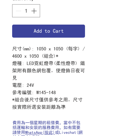
Add to Cart
尺寸
(mm): 1050 x 1050 (
每字
) /
4600 x 1050 (
組合
)*
燈種
: LED
霓虹燈帶
(
柔性燈帶
) 鐵
架附有顏色網包覆，使燈飾日夜可
見
電壓
: 24V
參考編號
: W145-148
*
組合後尺寸僅供參考之用，尺寸
按實際所選安裝距離為準
費用為一個星期的租借費，當中不包
括運輸和安裝的服務費用，如有需要
請使用
WhatsApp(按此)
或Livechat(網