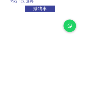
站右下方)查詢。
購物車
TEL:
+852 2889 6362
CO-RAY TECHNOLOGY & CONSTRUCTION (ASIA)
LIMITED
安達科技工程（亞洲）有限公司
FAX:
+852 2897 8925
WHATSAPP: +852 6070 7811
EMAIL:
info@corayasia.com
/
bunchan@corayasia.com
Location：香港柴灣豐業街12號啟力工業中心B座13樓12室
B12, 13/F, Blk B, Kailey Ind. Centre, 12 Fung Yip Street,