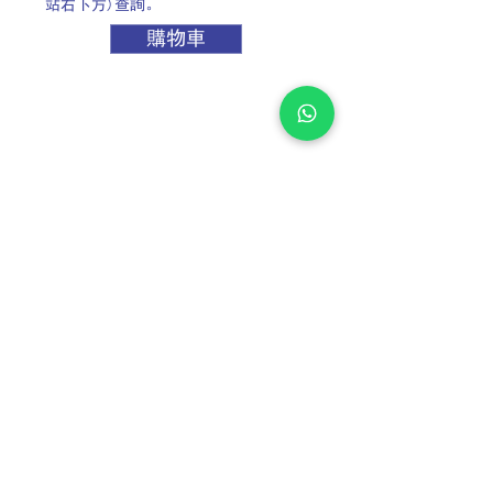
站右下方)查詢。
購物車
TEL:
+852 2889 6362
CO-RAY TECHNOLOGY & CONSTRUCTION (ASIA)
LIMITED
安達科技工程（亞洲）有限公司
FAX:
+852 2897 8925
WHATSAPP: +852 6070 7811
EMAIL:
info@corayasia.com
/
bunchan@corayasia.com
Location：香港柴灣豐業街12號啟力工業中心B座13樓12室
B12, 13/F, Blk B, Kailey Ind. Centre, 12 Fung Yip Street,