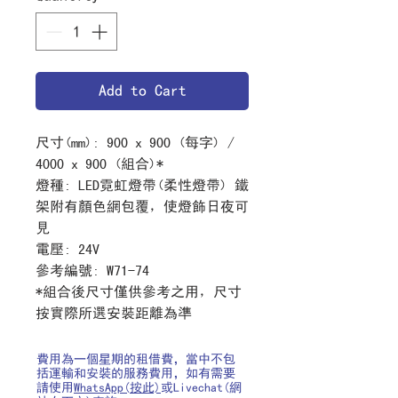
Add to Cart
尺寸
(mm): 900 x 900 (
每字
) /
4000 x 900 (
組合
)*
燈種
: LED
霓虹燈帶
(
柔性燈帶
) 鐵
架附有顏色網包覆，使燈飾日夜可
見
電壓
: 24V
參考編號
: W71-74
*
組合後尺寸僅供參考之用，尺寸
按實際所選安裝距離為準
費用為一個星期的租借費，當中不包
括運輸和安裝的服務費用，如有需要
請使用
WhatsApp(按此)
或Livechat(網