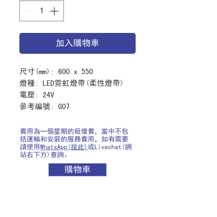
加入購物車
尺寸(mm): 600 x 550
燈種: LED霓虹燈帶(柔性燈帶)
電壓: 24V
參考編號: G07
費用為一個星期的租借費，當中不包
括運輸和安裝的服務費用，如有需要
請使用
WhatsApp(按此)
或Livechat(網
站右下方)查詢。
購物車