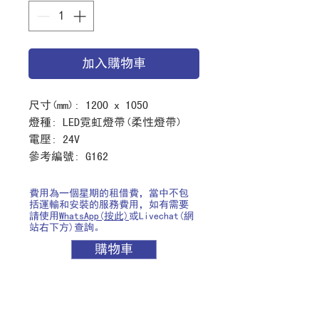
加入購物車
尺寸(mm): 1200 x 1050
燈種: LED霓虹燈帶(柔性燈帶)
電壓: 24V
參考編號: G162
費用為一個星期的租借費，當中不包
括運輸和安裝的服務費用，如有需要
請使用
WhatsApp(按此)
或Livechat(網
站右下方)查詢。
購物車