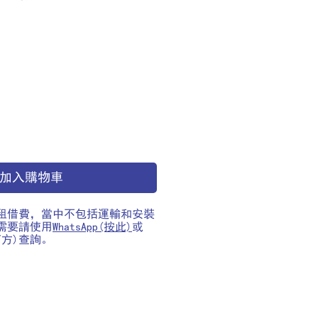
價
格
加入購物車
租借費，當中不包括運輸和安裝
需要請使用
WhatsApp(按此)
或
右下方)查詢。