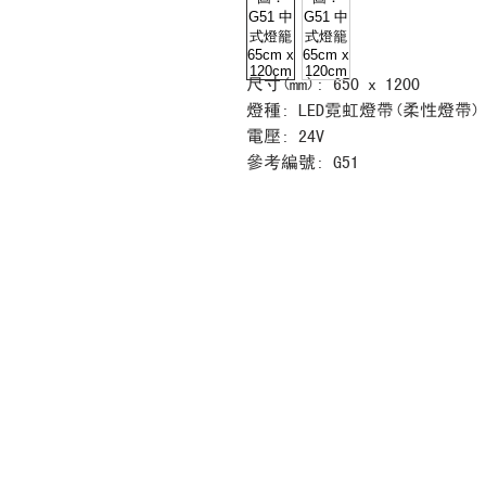
尺寸(mm): 650 x 1200
燈種: LED霓虹燈帶(柔性燈帶)
電壓: 24V
參考編號: G51