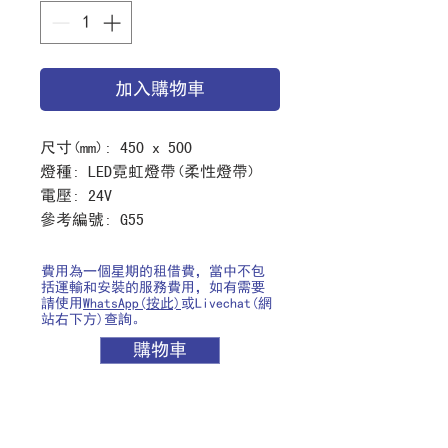
加入購物車
尺寸(mm): 450 x 500
燈種: LED霓虹燈帶(柔性燈帶)
電壓: 24V
參考編號: G55
費用為一個星期的租借費，當中不包
括運輸和安裝的服務費用，如有需要
請使用
WhatsApp(按此)
或Livechat(網
站右下方)查詢。
購物車