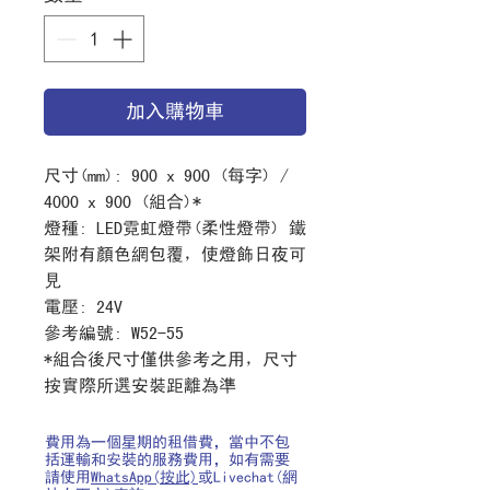
加入購物車
尺寸
(mm): 900 x 900 (
每字
) /
4000 x 900 (
組合
)*
燈種
: LED
霓虹燈帶
(
柔性燈帶
) 鐵
架附有顏色網包覆，使燈飾日夜可
見
電壓
: 24V
參考編號
: W52-55
*
組合後尺寸僅供參考之用，尺寸
按實際所選安裝距離為準
費用為一個星期的租借費，當中不包
括運輸和安裝的服務費用，如有需要
請使用
WhatsApp(按此)
或Livechat(網