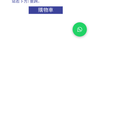
站右下方)查詢。
購物車
TEL:
+852 2889 6362
CO-RAY TECHNOLOGY & CONSTRUCTION (ASIA)
LIMITED
安達科技工程（亞洲）有限公司
FAX:
+852 2897 8925
WHATSAPP: +852 6070 7811
EMAIL:
info@corayasia.com
/
bunchan@corayasia.com
Location：香港柴灣豐業街12號啟力工業中心B座13樓12室
B12, 13/F, Blk B, Kailey Ind. Centre, 12 Fung Yip Street,