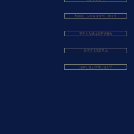
加強員工安全及健康的工作環境
平衡各方權益及平等機會
提升環境保育意識
貢獻社會及培育社會人才