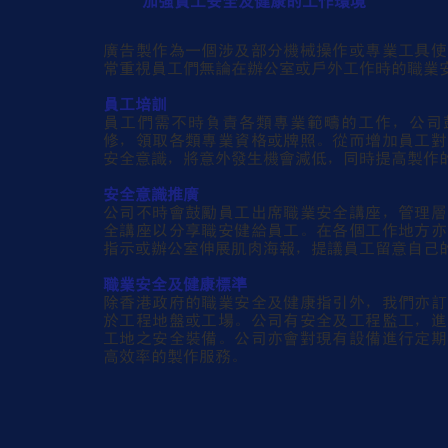
加強員工安全及健康的工作環境
廣告製作為一個涉及部分機械操作或專業工具使
常重視員工們無論在辦公室或戶外工作時的職業
員工培訓
員工們需不時負責各類專業範疇的工作，公司
修，領取各類專業資格或牌照。從而增加員工對
安全意識，將意外發生機會減低，同時提高製作
安全意識推廣
公司不時會鼓勵員工出席職業安全講座，管理層
全講座以分享職安健給員工。在各個工作地方亦
指示或辦公室伸展肌肉海報，提議員工留意自己
職業安全及健康標準
除香港政府的職業安全及健康指引外，我們亦訂
於工程地盤或工場。公司有安全及工程監工，進
工地之安全裝備。公司亦會對現有設備進行定期
高效率的製作服務。